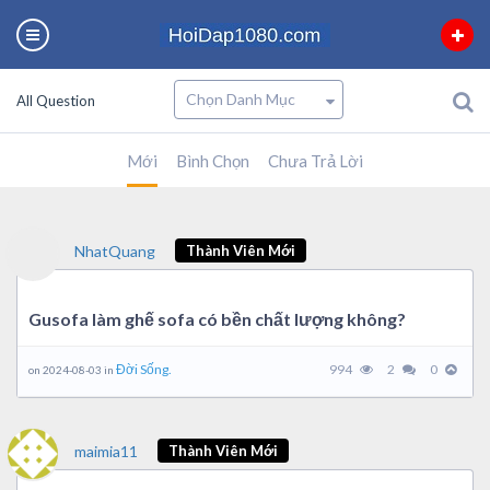
All Question
Mới
Bình Chọn
Chưa Trả Lời
NhatQuang
Thành Viên Mới
Gusofa làm ghế sofa có bền chất lượng không?
Đời Sống.
994
2
0
on 2024-08-03 in
maimia11
Thành Viên Mới