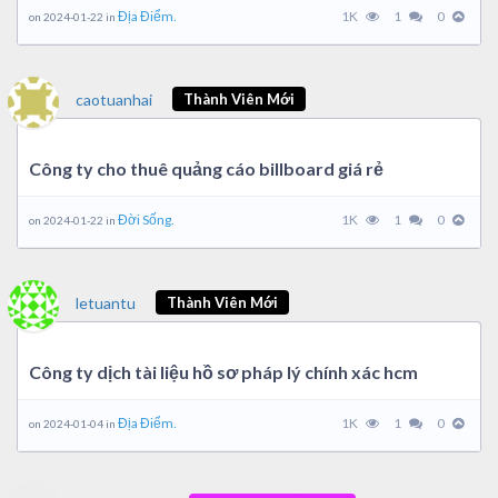
Địa Điểm.
1K
1
0
on 2024-01-22 in
caotuanhai
Thành Viên Mới
Công ty cho thuê quảng cáo billboard giá rẻ
Đời Sống.
1K
1
0
on 2024-01-22 in
letuantu
Thành Viên Mới
Công ty dịch tài liệu hồ sơ pháp lý chính xác hcm
Địa Điểm.
1K
1
0
on 2024-01-04 in