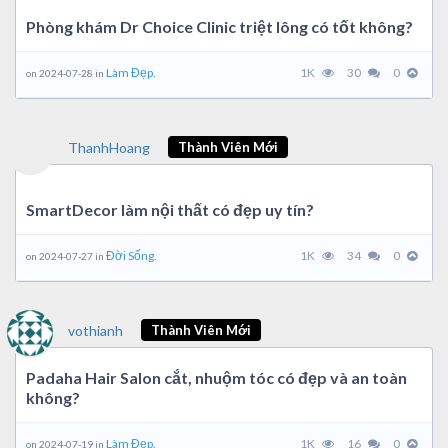
Phòng khám Dr Choice Clinic triệt lông có tốt không?
Làm Đẹp.
1K
30
0
on 2024-07-28 in
ThanhHoang
Thành Viên Mới
SmartDecor làm nội thất có đẹp uy tín?
Đời Sống.
1K
34
0
on 2024-07-27 in
vothianh
Thành Viên Mới
Padaha Hair Salon cắt, nhuộm tóc có đẹp và an toàn
không?
Làm Đẹp.
1K
16
0
on 2024-07-19 in