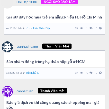
Hỏi Đáp 1080
NGÔI SAO BÃO TÁM
Gia sư dạy học múa trẻ em năng khiếu tại Hồ Chí Minh
Khoa Học Giáo Dục.
1K
1
0
on 2023-12-26 in
tranhuyhoang
Thành Viên Mới
Sản phẩm đông trùng hạ thảo hộp gỗ ở HCM
Sức Khỏe.
1K
1
0
on 2023-12-26 in
caohaituan
Thành Viên Mới
Báo giá dịch vụ thi công quảng cáo shopping mall giá
gốc