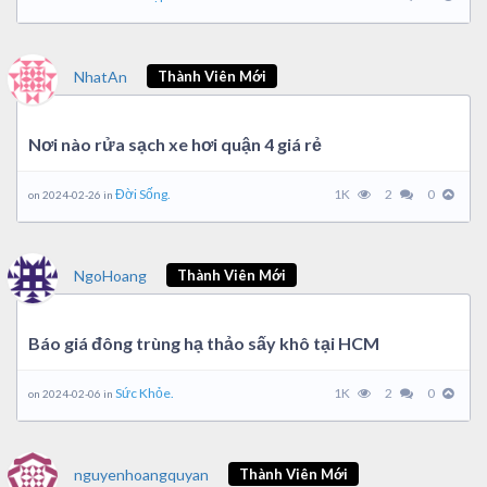
NhatAn
Thành Viên Mới
Nơi nào rửa sạch xe hơi quận 4 giá rẻ
Đời Sống.
1K
2
0
on 2024-02-26 in
NgoHoang
Thành Viên Mới
Báo giá đông trùng hạ thảo sấy khô tại HCM
Sức Khỏe.
1K
2
0
on 2024-02-06 in
nguyenhoangquyan
Thành Viên Mới