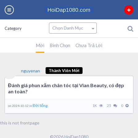
Category
Mới
Bình Chọn
Chưa Trả Lời
nguyenan
Thành Viên Mới
Đánh giá phun xăm chân tóc tại Vian Beauty, có đẹp
an toàn?
Đời Sống.
1K
25
0
on 2024-10-12 in
this is not frontpage
©2026 HoiDap1080