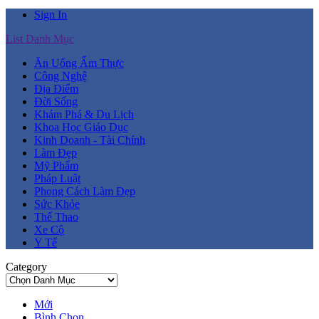
Sign In
List Danh Mục
Ăn Uống Ẩm Thực
Công Nghệ
Địa Điểm
Đời Sống
Khám Phá & Du Lịch
Khoa Học Giáo Dục
Kinh Doanh - Tài Chính
Làm Đẹp
Mỹ Phẩm
Pháp Luật
Phong Cách Làm Đẹp
Sức Khỏe
Thể Thao
Xe Cộ
Y Tế
Category
Mới
Bình Chọn