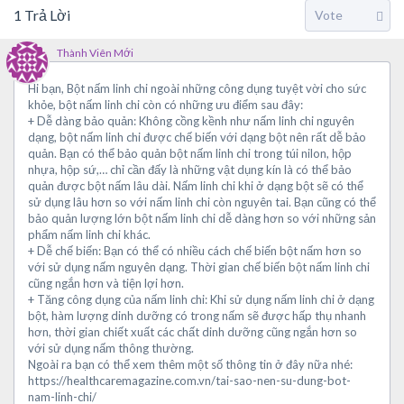
1
Trả Lời
Thành Viên Mới
Hi bạn, Bột nấm linh chi ngoài những công dụng tuyệt vời cho sức
khỏe, bột nấm linh chi còn có những ưu điểm sau đây:
+ Dễ dàng bảo quản: Không cồng kềnh như nấm linh chi nguyên
dạng, bột nấm linh chi được chế biến với dạng bột nên rất dễ bảo
quản. Bạn có thể bảo quản bột nấm linh chi trong túi nilon, hộp
nhựa, hộp sứ,… chỉ cần đấy là những vật dụng kín là có thể bảo
quản được bột nấm lâu dài. Nấm linh chi khi ở dạng bột sẽ có thể
sử dụng lâu hơn so với nấm linh chi còn nguyên tai. Bạn cũng có thể
bảo quản lượng lớn bột nấm linh chi dễ dàng hơn so với những sản
phẩm nấm linh chi khác.
+ Dễ chế biến: Bạn có thể có nhiều cách chế biến bột nấm hơn so
với sử dụng nấm nguyên dạng. Thời gian chế biến bột nấm linh chi
cũng ngắn hơn và tiện lợi hơn.
+ Tăng công dụng của nấm linh chi: Khi sử dụng nấm linh chi ở dạng
bột, hàm lượng dinh dưỡng có trong nấm sẽ được hấp thụ nhanh
hơn, thời gian chiết xuất các chất dinh dưỡng cũng ngắn hơn so
với sử dụng nấm thông thường.
Ngoài ra bạn có thể xem thêm một số thông tin ở đây nữa nhé:
https://healthcaremagazine.com.vn/tai-sao-nen-su-dung-bot-
nam-linh-chi/