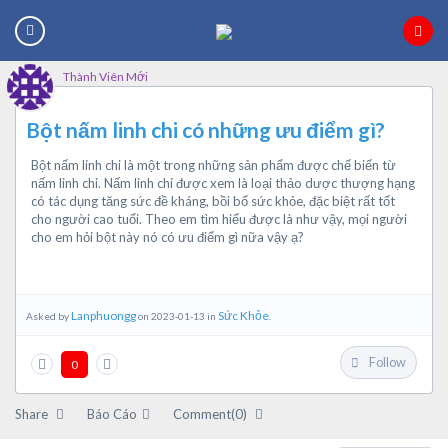
Thành Viên Mới
Bột nấm linh chi có những ưu điểm gì?
Bột nấm linh chi là một trong những sản phẩm được chế biến từ
nấm linh chi. Nấm linh chi được xem là loại thảo dược thượng hạng
có tác dụng tăng sức đề kháng, bồi bổ sức khỏe, đặc biệt rất tốt
cho người cao tuổi. Theo em tìm hiểu được là như vậy, mọi người
cho em hỏi bột này nó có ưu điểm gì nữa vậy ạ?
Lanphuongg
Sức Khỏe
Asked by
on 2023-01-13 in
.
Follow
0
Share
Báo Cáo
Comment(0)