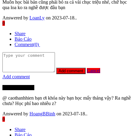
Muốn học bài bản cũng phải bỏ ra cả vài chục triệu nhé, chứ học
qua loa ko ra nghề được đâu bạn
Answered by
LoanLy
on 2023-07-18..
0
Share
Báo Cáo
Comment(0)
Cancel
Add comment
Thành Viên Mới
@ caothanhhien bạn ơi khóa này bạn học mấy tháng vậy? Ra nghề
chưa? Học phí bao nhiêu z?
Answered by
HoangBBinh
on 2023-07-18..
0
Share
Báo Cáo