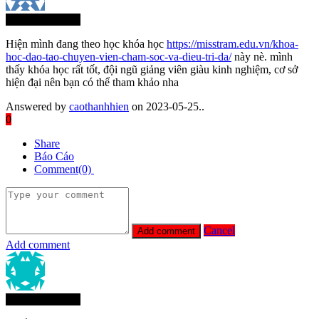
Thành Viên Mới
Hiện mình đang theo học khóa học
https://misstram.edu.vn/khoa-
hoc-dao-tao-chuyen-vien-cham-soc-va-dieu-tri-da/
này nè. mình
thấy khóa học rất tốt, đội ngũ giảng viên giàu kinh nghiệm, cơ sở
hiện đại nên bạn có thể tham khảo nha
Answered by
caothanhhien
on 2023-05-25..
0
Share
Báo Cáo
Comment(0)
Cancel
Add comment
Thành Viên Mới