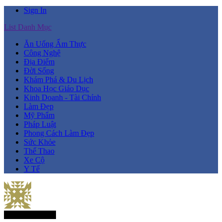
Sign In
List Danh Mục
Ăn Uống Ẩm Thực
Công Nghệ
Địa Điểm
Đời Sống
Khám Phá & Du Lịch
Khoa Học Giáo Dục
Kinh Doanh - Tài Chính
Làm Đẹp
Mỹ Phẩm
Pháp Luật
Phong Cách Làm Đẹp
Sức Khỏe
Thể Thao
Xe Cộ
Y Tế
Thành Viên Mới