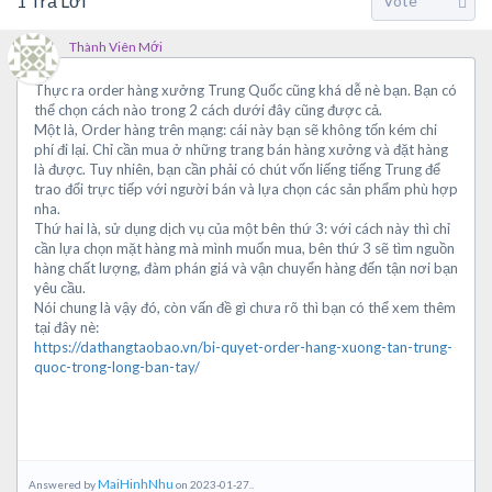
1
Trả Lời
Thành Viên Mới
Thực ra order hàng xưởng Trung Quốc cũng khá dễ nè bạn. Bạn có
thể chọn cách nào trong 2 cách dưới đây cũng được cả.
Một là, Order hàng trên mạng: cái này bạn sẽ không tốn kém chi
phí đi lại. Chỉ cần mua ở những trang bán hàng xưởng và đặt hàng
là được. Tuy nhiên, bạn cần phải có chút vốn liếng tiếng Trung để
trao đổi trực tiếp với người bán và lựa chọn các sản phẩm phù hợp
nha.
Thứ hai là, sử dụng dịch vụ của một bên thứ 3: với cách này thì chỉ
cần lựa chọn mặt hàng mà mình muốn mua, bên thứ 3 sẽ tìm nguồn
hàng chất lượng, đàm phán giá và vận chuyển hàng đến tận nơi bạn
yêu cầu.
Nói chung là vậy đó, còn vấn đề gì chưa rõ thì bạn có thể xem thêm
tại đây nè:
https://dathangtaobao.vn/bi-quyet-order-hang-xuong-tan-trung-
quoc-trong-long-ban-tay/
MaiHinhNhu
Answered by
on 2023-01-27..