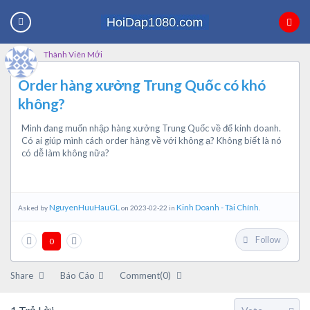
Thành Viên Mới
Order hàng xưởng Trung Quốc có khó
không?
Mình đang muốn nhập hàng xưởng Trung Quốc về để kinh doanh.
Có ai giúp mình cách order hàng về với không ạ? Không biết là nó
có dễ làm không nữa?
NguyenHuuHauGL
Kinh Doanh - Tài Chính
Asked by
on 2023-02-22 in
.
Follow
0
Share
Báo Cáo
Comment(0)