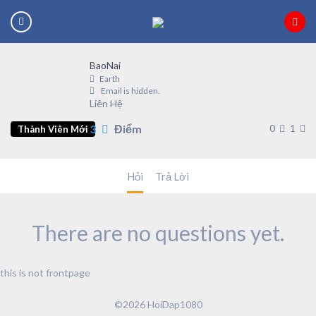
BaoNai
Earth
Email is hidden.
Liên Hệ
3
Điểm
0
1
Thành Viên Mới
Hỏi
Trả Lời
There are no questions yet.
this is not frontpage
©2026 HoiDap1080