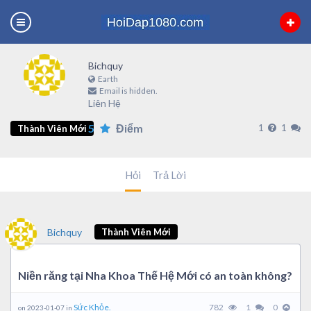
Bichquy
Earth
Email is hidden.
Liên Hệ
5
Điểm
1
1
Thành Viên Mới
Hỏi
Trả Lời
Bichquy
Thành Viên Mới
Niền răng tại Nha Khoa Thế Hệ Mới có an toàn không?
Sức Khỏe.
782
1
0
on 2023-01-07 in