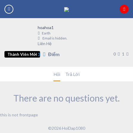
hoahoa1
Earth
Email is hidden.
Liên Hệ
3
Điểm
0
1
Thành Viên Mới
Hỏi
Trả Lời
There are no questions yet.
this is not frontpage
©2026 HoiDap1080