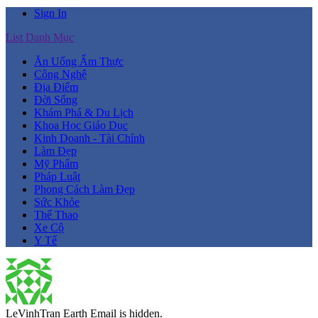
Sign In
List Danh Mục
Ăn Uống Ẩm Thực
Công Nghệ
Địa Điểm
Đời Sống
Khám Phá & Du Lịch
Khoa Học Giáo Dục
Kinh Doanh - Tài Chính
Làm Đẹp
Mỹ Phẩm
Pháp Luật
Phong Cách Làm Đẹp
Sức Khỏe
Thể Thao
Xe Cộ
Y Tế
LeVinhTran
Earth
Email is hidden.