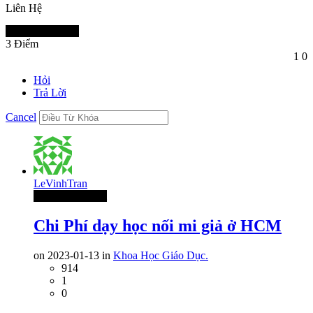
Liên Hệ
Thành Viên Mới
3
Điểm
1
0
Hỏi
Trả Lời
Cancel
LeVinhTran
Thành Viên Mới
Chi Phí dạy học nối mi giả ở HCM
on 2023-01-13 in
Khoa Học Giáo Dục.
914
1
0