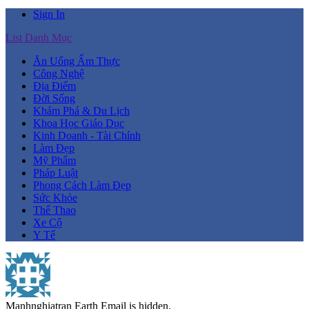
Sign In
List Danh Mục
Ăn Uống Ẩm Thực
Công Nghệ
Địa Điểm
Đời Sống
Khám Phá & Du Lịch
Khoa Học Giáo Dục
Kinh Doanh - Tài Chính
Làm Đẹp
Mỹ Phẩm
Pháp Luật
Phong Cách Làm Đẹp
Sức Khỏe
Thể Thao
Xe Cộ
Y Tế
Manhnghiatran
Earth
Email is hidden.