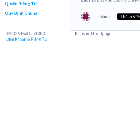
Quyền Riêng Tư
Quy Định Chung
miumiu
Thành Viê
this is not frontpage
©2026 HoiDap1080
Điều Khoản & Riêng Tư