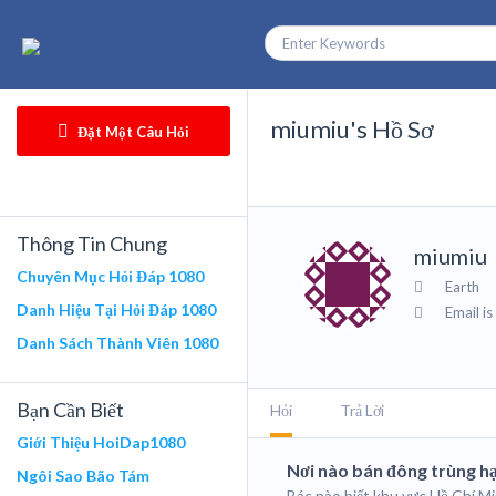
miumiu's Hồ Sơ
Đặt Một Câu Hỏi
Thông Tin Chung
miumiu
Chuyên Mục Hỏi Đáp 1080
Earth
Danh Hiệu Tại Hỏi Đáp 1080
Email is
Danh Sách Thành Viên 1080
Bạn Cần Biết
Hỏi
Trả Lời
Giới Thiệu HoiDap1080
Nơi nào bán đông trùng hạ
Ngôi Sao Bão Tám
Bác nào biết khu vực Hồ Chí Mi