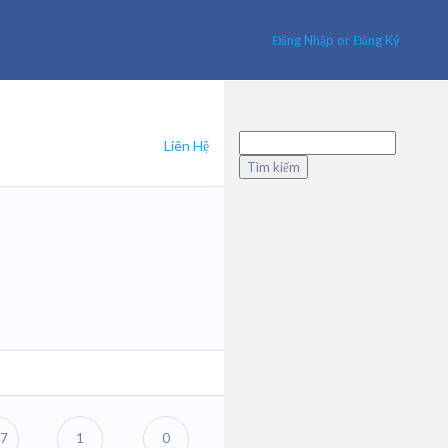
Đăng Nhập or Đăng Ký
Tìm
Liên Hệ
kiếm
cho:
7
1
0