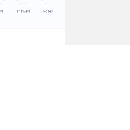
ws
answers
votes