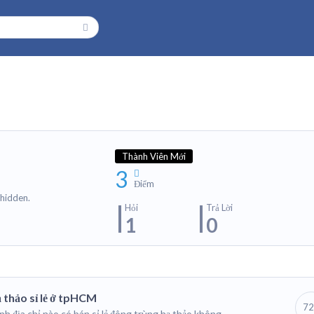
Thành Viên Mới
3
Điểm
 hidden.
Hỏi
Trả Lời
1
0
 thảo sỉ lẻ ở tpHCM
72
nh địa chỉ nào có bán sỉ lẻ đông trùng hạ thảo không …