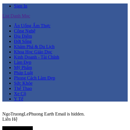
Sign In
List Danh Mục
Ăn Uống Ẩm Thực
Công Nghệ
Địa Điểm
Đời Sống
Khám Phá & Du Lịch
Khoa Học Giáo Dục
Kinh Doanh - Tài Chính
Làm Đẹp
Mỹ Phẩm
Pháp Luật
Phong Cách Làm Đẹp
Sức Khỏe
Thể Thao
Xe Cộ
Y Tế
NgoTruongLePhuong
Earth
Email is hidden.
Liên Hệ
Thành Viên Mới