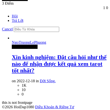
3
Điểm
1
0
Hỏi
Trả Lời
Cancel
NgoTruongLePhuong
Thành Viên Mới
Xin kinh nghiệm: Đặt câu hỏi như thế
nào để nhận được kết quả xem tarot
tốt nhất?
on 2022-12-18 in
Đời Sống.
1K
10
0
this is not frontpage
©2026 HoiDap1080
Điều Khoản & Riêng Tư