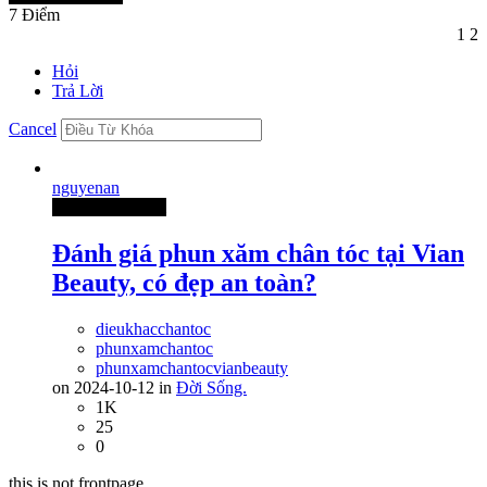
7
Điểm
1
2
Hỏi
Trả Lời
Cancel
nguyenan
Thành Viên Mới
Đánh giá phun xăm chân tóc tại Vian
Beauty, có đẹp an toàn?
dieukhacchantoc
phunxamchantoc
phunxamchantocvianbeauty
on 2024-10-12 in
Đời Sống.
1K
25
0
this is not frontpage