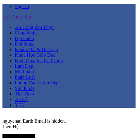
Sign In
List Danh Mục
Ăn Uống Ẩm Thực
Công Nghệ
Địa Điểm
Đời Sống
Khám Phá & Du Lịch
Khoa Học Giáo Dục
Kinh Doanh - Tài Chính
Làm Đẹp
Mỹ Phẩm
Pháp Luật
Phong Cách Làm Đẹp
Sức Khỏe
Thể Thao
Xe Cộ
Y Tế
nguyenan
Earth
Email is hidden.
Liên Hệ
Thành Viên Mới