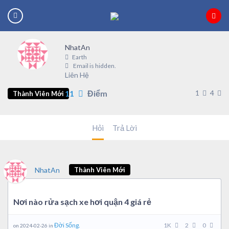
NhatAn
Earth
Email is hidden.
Liên Hệ
11
Điểm
1
4
Thành Viên Mới
Hỏi
Trả Lời
NhatAn
Thành Viên Mới
Nơi nào rửa sạch xe hơi quận 4 giá rẻ
Đời Sống.
1K
2
0
on 2024-02-26 in