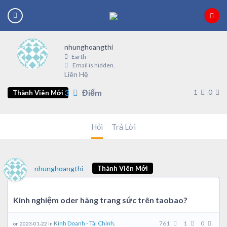
nhunghoangthi
Earth
Email is hidden.
Liên Hệ
3
Điểm
1
0
Thành Viên Mới
Hỏi
Trả Lời
nhunghoangthi
Thành Viên Mới
Kinh nghiệm oder hàng trang sức trên taobao?
Kinh Doanh - Tài Chính.
761
1
0
on 2023-01-22 in