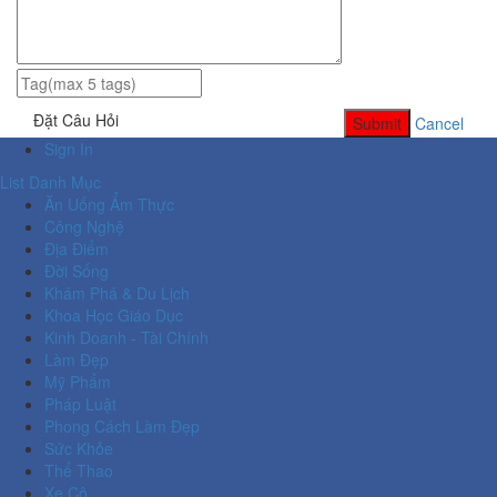
Đặt Câu Hỏi
Submit
Cancel
Sign In
List Danh Mục
Ăn Uống Ẩm Thực
Công Nghệ
Địa Điểm
Đời Sống
Khám Phá & Du Lịch
Khoa Học Giáo Dục
Kinh Doanh - Tài Chính
Làm Đẹp
Mỹ Phẩm
Pháp Luật
Phong Cách Làm Đẹp
Sức Khỏe
Thể Thao
Xe Cộ