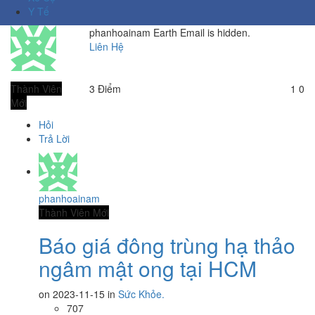
Y Tế
phanhoainam
Earth
Email is hidden.
Liên Hệ
Thành Viên
3
Điểm
1
0
Mới
Hỏi
Trả Lời
phanhoainam
Thành Viên Mới
Báo giá đông trùng hạ thảo
ngâm mật ong tại HCM
on 2023-11-15 in
Sức Khỏe.
707