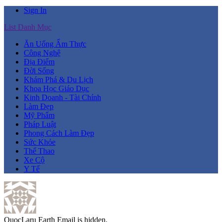
Sign In
List Danh Mục
Ăn Uống Ẩm Thực
Công Nghệ
Địa Điểm
Đời Sống
Khám Phá & Du Lịch
Khoa Học Giáo Dục
Kinh Doanh - Tài Chính
Làm Đẹp
Mỹ Phẩm
Pháp Luật
Phong Cách Làm Đẹp
Sức Khỏe
Thể Thao
Xe Cộ
Y Tế
QuocLaru
Earth
Email is hidden.