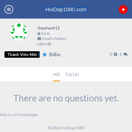
thaohanh12
Earth
Email is hidden.
Liên Hệ
3
Điểm
0
1
Thành Viên Mới
Hỏi
Trả Lời
There are no questions yet.
this is not frontpage
©2026 HoiDap1080