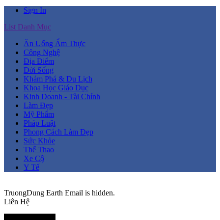
Sign In
List Danh Mục
Ăn Uống Ẩm Thực
Công Nghệ
Địa Điểm
Đời Sống
Khám Phá & Du Lịch
Khoa Học Giáo Dục
Kinh Doanh - Tài Chính
Làm Đẹp
Mỹ Phẩm
Pháp Luật
Phong Cách Làm Đẹp
Sức Khỏe
Thể Thao
Xe Cộ
Y Tế
TruongDung
Earth
Email is hidden.
Liên Hệ
Thành Viên Mới