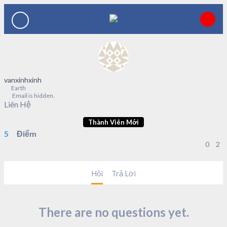
vanxinhxinh
Earth
Email is hidden.
Liên Hệ
Thành Viên Mới
5
Điểm
0
2
Hỏi
Trả Lời
There are no questions yet.