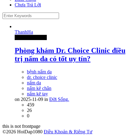
Chưa Trả Lời
ThanhHa
Thành Viên Mới
Phòng khám Dr. Choice Clinic điều
trị nấm da có tốt uy tín?
bệnh nấm da
dr. choice clinic
nấm da
nấm kẽ chân
nấm kẽ tay
on 2025-11-09 in
Đời Sống.
459
26
0
this is not frontpage
©2026 HoiDap1080
Điều Khoản & Riêng Tư