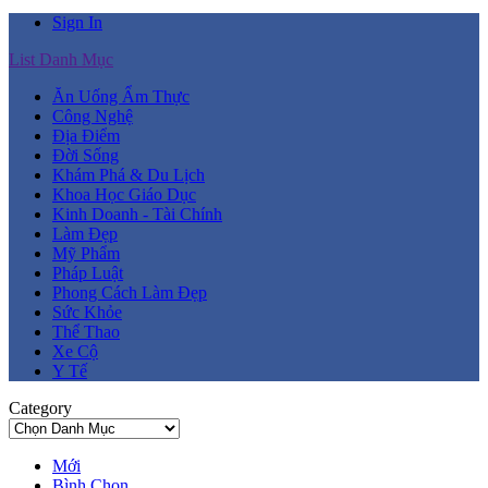
Sign In
List Danh Mục
Ăn Uống Ẩm Thực
Công Nghệ
Địa Điểm
Đời Sống
Khám Phá & Du Lịch
Khoa Học Giáo Dục
Kinh Doanh - Tài Chính
Làm Đẹp
Mỹ Phẩm
Pháp Luật
Phong Cách Làm Đẹp
Sức Khỏe
Thể Thao
Xe Cộ
Y Tế
Category
Mới
Bình Chọn