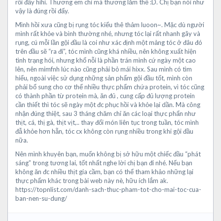
rồi đấy hihi. Thương em chi mà thương lắm thế :D. Chị bạn nói như
vậy là đúng rồi đấy.
Mình hồi xưa cũng bị rụng tóc kiểu thê thảm luoon~. Mặc dù người
mình rất khỏe và bình thường nhé, nhưng tóc lại rất nhanh gãy và
rụng, cú mỗi lần gội đầu là coi như xác định một mảng tóc ở đâu đó
trên đầu sẽ “ra đi”, tóc mình cũng khá nhiều, nên không xuất hiện
tình trạng hói, nhưng khổ nỗi là phần trán mình cứ ngày một cao
lên, nên mimfnh lúc nào cũng phải bỏ mái hixx. Sau mình có tìm
hiểu, ngoài việc sử dụng những sản phẩm gội đầu tốt, mình còn
phải bổ sung cho cơ thể nhiều thực phẩm chứa protein, vì tóc cũng
có thành phần từ protein mà, ăn đủ , cung cấp đủ lượng protein
cần thiết thì tóc sẽ ngày một đc phục hồi và khỏe lại dần. Mà công
nhận đúng thiệt, sau 3 tháng chăm chỉ ăn các loại thực phẩn như
thịt, cá, thị gà, thịt vịt,.. thay đổi món liên tục trong tuần, tóc mình
đẫ khỏe hơn hẵn, tóc cx không còn rụng nhiều trong khi gội đầu
nữa.
Nên mình khuyên bạn, muốn không bị sở hữu một chiếc đầu “phát
sáng” trong tương lai, tốt nhất nghe lời chị bạn đi nhé. Nếu bạn
không ăn đc nhiều thịt gia cầm, bạn có thể tham khảo những lại
thực phẩm khác trong bài web này nè, hữu ích lắm ak.
https://topnlist.com/danh-sach-thuc-pham-tot-cho-mai-toc-cua-
ban-nen-su-dung/