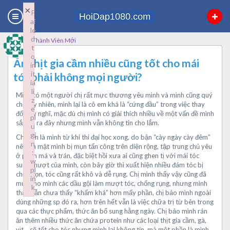
×
×
F
F
ai
ai
le
le
d
d
Thành Viên Mới
t
t
o
o
Ăn thịt gia cầm nhiều cũng tốt cho mái
in
in
it
it
tóc phải không mọi người?
ia
ia
li
li
Mình có một người chị rất mực thương yêu mình và mình cũng quý
z
z
chị, tuy nhiên, mình lại là cô em khá là “cứng đầu” trong việc thay
e
e
đổi suy nghĩ, mặc dù chị mình có giải thích nhiều về một vấn đề mình
pl
pl
sắp ns ra đây nhưng mình vẫn không tin cho lắm.
u
u
gi
gi
Chuyện là mình từ khi thi đại học xong, do bận “cày ngày cày đêm”
n
n
nên da mặt mình bị mụn tấn công trên diện rộng, tập trung chủ yêu
:
:
ở phần má và trán, đặc biệt hồi xưa ai cũng ghen tị với mái tóc
w
w
suôn mượt của mình, còn bây giờ thì xuất hiện nhiều đám tóc bị
pl
pl
chẻ ngọn, tóc cũng rất khô và dễ rụng. Chị mình thấy vậy cũng đã
in
in
mua cho mình các dầu gội làm mượt tóc, chống rụng, nhưng mình
k
k
thấy vẫn chưa thấy “khấm khá” hơn mấy phần, chị bảo mình ngoài
Failed to initialize plugin: wplink
Failed to initialize plugin: wplink
dùng những sp đó ra, hơn trên hết vẫn là việc chữa trị từ bên trong
qua các thực phẩm, thức ăn bổ sung hằng ngày. Chị bảo mình rán
ăn thêm nhiều thức ăn chứa protein như các loại thịt gia cầm, gà,
vịt,…sẽ tốt cho tóc nhưng mình lại không tin, mà một phần là mình