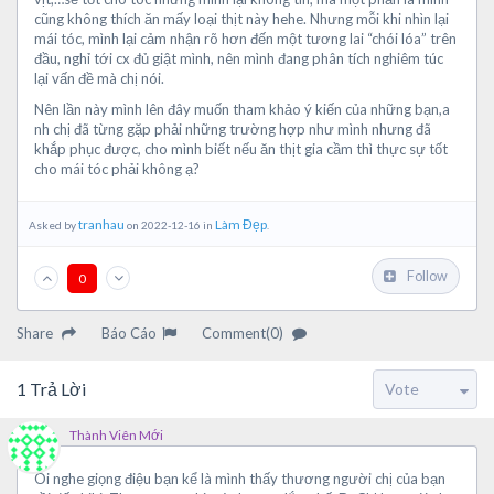
cũng không thích ăn mấy loại thịt này hehe. Nhưng mỗi khi nhìn lại
mái tóc, mình lại cảm nhận rõ hơn đến một tương lai “chói lóa” trên
đầu, nghỉ tới cx đủ giật mình, nên mình đang phân tích nghiêm túc
lại vấn đề mà chị nói.
Nên lần này mình lên đây muốn tham khảo ý kiến của những bạn,a
nh chị đã từng gặp phải những trường hợp như mình nhưng đã
khắp phục được, cho mình biết nếu ăn thịt gia cầm thì thực sự tốt
cho mái tóc phải không ạ?
tranhau
Làm Đẹp
Asked by
on 2022-12-16 in
.
Follow
0
Share
Báo Cáo
Comment(0)
1
Trả Lời
Thành Viên Mới
Ôi nghe giọng điệu bạn kể là mình thấy thương người chị của bạn