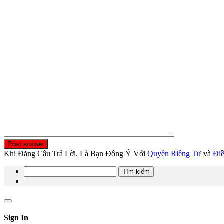
Post answer
Khi Đăng Câu Trả Lời, Là Bạn Đồng Ý Với
Quyền Riêng Tư
và
Đi
Tìm
kiếm
cho:
Sign In