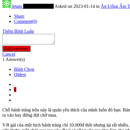
letam
Thành Viên Mới
Asked on 2023-01-14 in
Ăn Uống Ẩm T
Share
Comment(0)
Thêm Bình Luận
Add comment
Cancel
1
Answer(s)
Bình Chọn
Oldest
0
Chỗ bánh tráng trộn này là quán yêu thích của mình luôn đó bạn. B
ra vào hay đứng đợi chờ mua.
Với giá của một bịch bánh tráng chỉ 10.000đ thôi nhưng lại rất nhiều