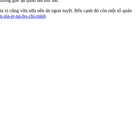
hông ghé lại quán lần thứ hai.
 gia vị cũng vừa nữa nên ăn ngon tuyệt. Bên cạnh đó còn một số quán
n-gia-re-tai-ho-chi-minh