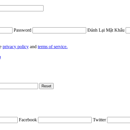
Password
Đánh Lại Mật Khẩu
he
privacy policy
and
terms of service.
p
Facebook
Twitter