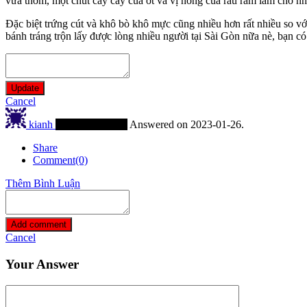
vừa thơm, một chút cay cay của ớt và vị nồng của rau răm làm cho nhữ
Đặc biệt trứng cút và khô bò khô mực cũng nhiều hơn rất nhiều so vớ
bánh tráng trộn lấy được lòng nhiều người tại Sài Gòn nữa nè, bạn c
Update
Cancel
kianh
Thành Viên Mới
Answered on 2023-01-26.
Share
Comment(0)
Thêm Bình Luận
Add comment
Cancel
Your Answer