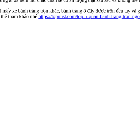
ng ai đã nếm thử chắc chắn sẽ có ấn tượng thật sâu sắc và không thể k
i mấy xe bánh tráng trộn khác, bánh tráng ở đây được trộn đều tay và
ó thể tham khảo nhé
https://topnlist.com/top-5-quan-banh-trang-tron-ngo