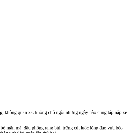
ờng, không quán xá, không chỗ ngồi nhưng ngày nào cũng tấp nập xe
ịt bò mặn mà, đậu phộng rang bùi, trứng cút luộc lòng đào vừa béo