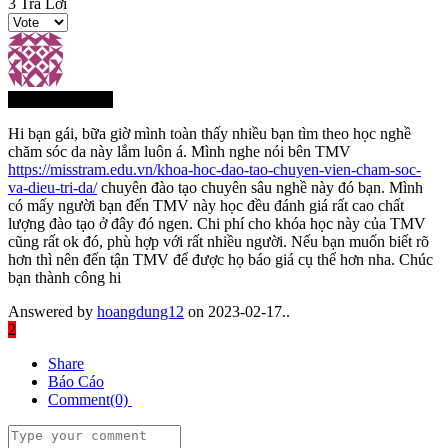
3
Trả Lời
Thành Viên Mới
Hi bạn gái, bữa giờ mình toàn thấy nhiều bạn tìm theo học nghề
chăm sóc da này lắm luôn á. Mình nghe nói bên TMV
https://misstram.edu.vn/khoa-hoc-dao-tao-chuyen-vien-cham-soc-
va-dieu-tri-da/
chuyên đào tạo chuyên sâu nghề này đó bạn. Mình
có mấy người bạn đến TMV này học đều đánh giá rất cao chất
lượng đào tạo ở đây đó ngen. Chi phí cho khóa học này của TMV
cũng rất ok đó, phù hợp với rất nhiều người. Nếu bạn muốn biết rõ
hơn thì nên đến tận TMV để được họ báo giá cụ thể hơn nha. Chúc
bạn thành công hi
Answered by
hoangdung12
on 2023-02-17..
2
Share
Báo Cáo
Comment(0)