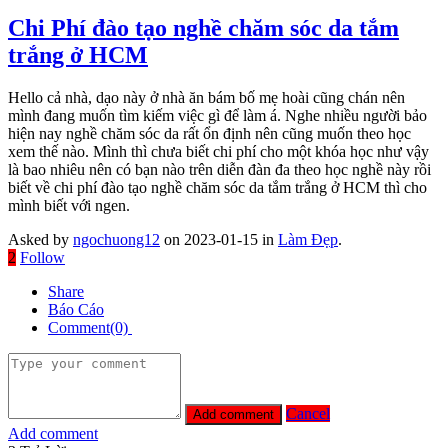
Chi Phí đào tạo nghề chăm sóc da tắm
trắng ở HCM
Hello cả nhà, dạo này ở nhà ăn bám bố mẹ hoài cũng chán nên
mình đang muốn tìm kiếm việc gì để làm á. Nghe nhiều người bảo
hiện nay nghề chăm sóc da rất ổn định nên cũng muốn theo học
xem thế nào. Mình thì chưa biết chi phí cho một khóa học như vậy
là bao nhiêu nên có bạn nào trên diễn đàn đa theo học nghề này rồi
biết về chi phí đào tạo nghề chăm sóc da tắm trắng ở HCM thì cho
mình biết với ngen.
Asked by
ngochuong12
on 2023-01-15 in
Làm Đẹp
.
2
Follow
Share
Báo Cáo
Comment(0)
Cancel
Add comment