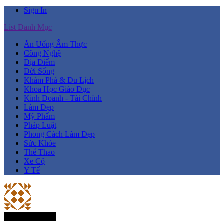
Sign In
List Danh Mục
Ăn Uống Ẩm Thực
Công Nghệ
Địa Điểm
Đời Sống
Khám Phá & Du Lịch
Khoa Học Giáo Dục
Kinh Doanh - Tài Chính
Làm Đẹp
Mỹ Phẩm
Pháp Luật
Phong Cách Làm Đẹp
Sức Khỏe
Thể Thao
Xe Cộ
Y Tế
Thành Viên Mới