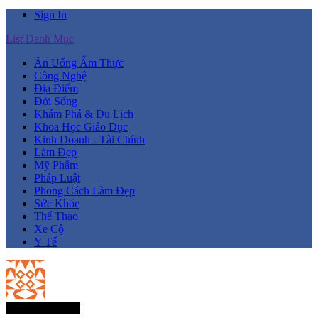
Sign In
List Danh Mục
Ăn Uống Ẩm Thực
Công Nghệ
Địa Điểm
Đời Sống
Khám Phá & Du Lịch
Khoa Học Giáo Dục
Kinh Doanh - Tài Chính
Làm Đẹp
Mỹ Phẩm
Pháp Luật
Phong Cách Làm Đẹp
Sức Khỏe
Thể Thao
Xe Cộ
Y Tế
Thành Viên Mới