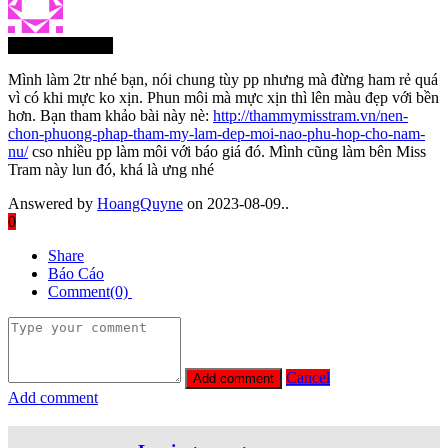
Thành Viên Mới
Mình làm 2tr nhé bạn, nói chung tùy pp nhưng mà đừng ham rẻ quá
vì có khi mực ko xịn. Phun môi mà mực xịn thì lên màu đẹp với bền
hơn. Bạn tham khảo bài này nè:
http://thammymisstram.vn/nen-
chon-phuong-phap-tham-my-lam-dep-moi-nao-phu-hop-cho-nam-
nu/
cso nhiều pp làm môi với báo giá đó. Mình cũng làm bên Miss
Tram này lun đó, khá là ưng nhé
Answered by
HoangQuyne
on 2023-08-09..
0
Share
Báo Cáo
Comment(0)
Cancel
Add comment