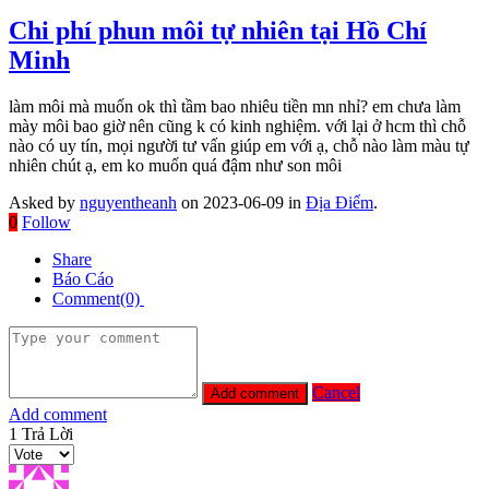
Chi phí phun môi tự nhiên tại Hồ Chí
Minh
làm môi mà muốn ok thì tầm bao nhiêu tiền mn nhỉ? em chưa làm
mày môi bao giờ nên cũng k có kinh nghiệm. với lại ở hcm thì chỗ
nào có uy tín, mọi người tư vấn giúp em với ạ, chỗ nào làm màu tự
nhiên chút ạ, em ko muốn quá đậm như son môi
Asked by
nguyentheanh
on 2023-06-09 in
Địa Điểm
.
0
Follow
Share
Báo Cáo
Comment(0)
Cancel
Add comment
1
Trả Lời