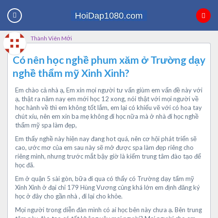
Thành Viên Mới
Có nên học nghề phum xăm ở Trường dạy
nghề thẩm mỹ Xinh Xinh?
Em chào cả nhà ạ, Em xin mọi người tư vấn giùm em vấn đề này với
ạ, thật ra năm nay em mới học 12 xong, nói thật với mọi người về
học hành về thì em không tốt lắm, em lại có khiếu vẽ với có hoa tay
chút xíu, nên em xin ba mẹ không đi học nữa mà ở nhà đi học nghề
thẩm mỹ spa làm đẹp,
Em thấy nghề này hiện nay đang hot quá, nên cơ hội phát triển sẽ
cao, ước mơ của em sau này sẽ mở được spa làm đẹp riêng cho
riêng mình, nhưng trước mắt bậy giờ là kiếm trung tâm đào tạo để
học đã.
Em ở quận 5 sài gòn, bữa đi qua có thấy có Trường dạy tẩm mỹ
Xinh Xinh ở đại chỉ 179 Hùng Vương củng khá lớn em định đăng ký
học ở đây cho gần nhà , đi lại cho khỏe.
Mọi người trong diễn đàn mình có ai học bên này chưa ạ. Bên trung