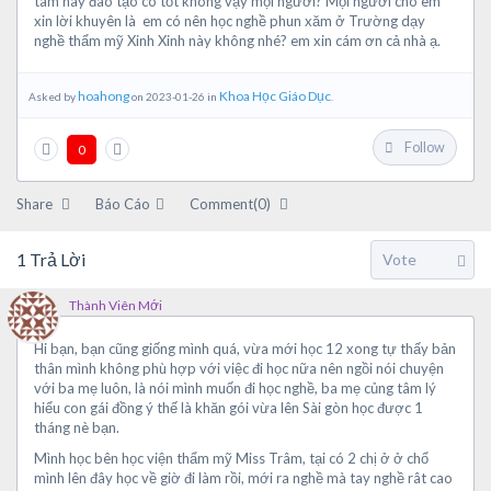
tâm này đào tạo có tốt không vậy mọi người? Mọi người cho em
xin lời khuyên là em có nên học nghề phun xăm ở Trường dạy
nghề thẩm mỹ Xinh Xinh này không nhé? em xin cám ơn cả nhà ạ.
hoahong
Khoa Học Giáo Dục
Asked by
on 2023-01-26 in
.
Follow
0
Share
Báo Cáo
Comment(0)
1
Trả Lời
Thành Viên Mới
Hi bạn, bạn cũng giống mình quá, vừa mới học 12 xong tự thấy bản
thân mình không phù hợp với việc đi học nữa nên ngồi nói chuyện
với ba mẹ luôn, là nói mình muốn đi học nghề, ba mẹ củng tâm lý
hiểu con gái đồng ý thế là khăn gói vừa lên Sài gòn học được 1
tháng nè bạn.
Mình học bên học viện thẩm mỹ Miss Trâm, tại có 2 chị ở ở chổ
mình lên đây học về giờ đi làm rồi, mới ra nghề mà tay nghề rât cao