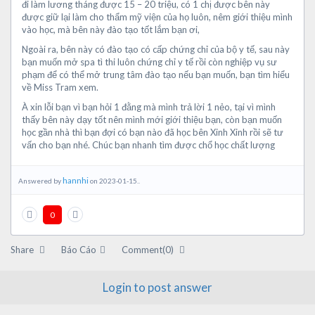
đi làm lương tháng được 15 – 20 triệu, có 1 chị được bên này
được giữ lại làm cho thẩm mỹ viện của họ luôn, nêm giới thiệu mình
vào học, mà bên này đào tạo tốt lắm bạn ơi,
Ngoài ra, bên này có đào tạo có cấp chứng chỉ của bộ y tế, sau này
bạn muốn mở spa tì thi luôn chứng chỉ y tế rồi còn nghiệp vụ sư
phạm để có thể mở trung tâm đào tạo nếu bạn muốn, bạn tìm hiểu
về Miss Tram xem.
À xin lỗi bạn vì bạn hỏi 1 đằng mà mình trả lời 1 nẻo, tại vì mình
thấy bên này dạy tốt nên mình mới giới thiệu bạn, còn bạn muốn
học gần nhà thì bạn đợi có bạn nào đã học bên Xinh Xinh rồi sẽ tư
vấn cho bạn nhé. Chúc bạn nhanh tìm được chổ học chất lượng
hannhi
Answered by
on 2023-01-15..
0
Share
Báo Cáo
Comment(0)
Login to post answer