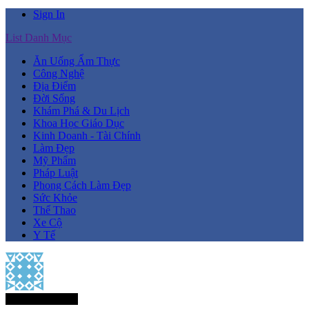
Sign In
List Danh Mục
Ăn Uống Ẩm Thực
Công Nghệ
Địa Điểm
Đời Sống
Khám Phá & Du Lịch
Khoa Học Giáo Dục
Kinh Doanh - Tài Chính
Làm Đẹp
Mỹ Phẩm
Pháp Luật
Phong Cách Làm Đẹp
Sức Khỏe
Thể Thao
Xe Cộ
Y Tế
Thành Viên Mới