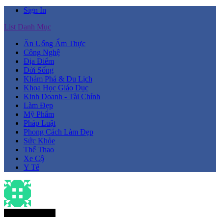
Sign In
List Danh Mục
Ăn Uống Ẩm Thực
Công Nghệ
Địa Điểm
Đời Sống
Khám Phá & Du Lịch
Khoa Học Giáo Dục
Kinh Doanh - Tài Chính
Làm Đẹp
Mỹ Phẩm
Pháp Luật
Phong Cách Làm Đẹp
Sức Khỏe
Thể Thao
Xe Cộ
Y Tế
Thành Viên Mới