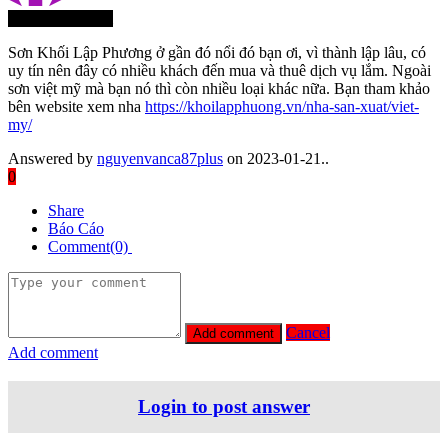
Thành Viên Mới
Sơn Khối Lập Phương ở gần đó nổi đó bạn ơi, vì thành lập lâu, có
uy tín nên đây có nhiều khách đến mua và thuê dịch vụ lắm. Ngoài
sơn việt mỹ mà bạn nó thì còn nhiều loại khác nữa. Bạn tham khảo
bên website xem nha
https://khoilapphuong.vn/nha-san-xuat/viet-
my/
Answered by
nguyenvanca87plus
on 2023-01-21..
0
Share
Báo Cáo
Comment(0)
Cancel
Add comment
Login to post answer