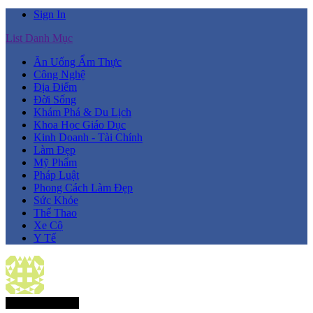
Sign In
List Danh Mục
Ăn Uống Ẩm Thực
Công Nghệ
Địa Điểm
Đời Sống
Khám Phá & Du Lịch
Khoa Học Giáo Dục
Kinh Doanh - Tài Chính
Làm Đẹp
Mỹ Phẩm
Pháp Luật
Phong Cách Làm Đẹp
Sức Khỏe
Thể Thao
Xe Cộ
Y Tế
Thành Viên Mới