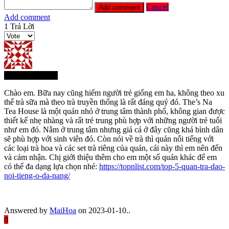
Cancel
Add comment
1
Trả Lời
Thành Viên Mới
Chào em. Bữa nay cũng hiếm người trẻ giống em ha, không theo xu
thế trà sữa mà theo trà truyền thống là rất đáng quý đó. The’s Na
Tea House là một quán nhỏ ở trung tâm thành phố, không gian được
thiết kế nhẹ nhàng và rất trẻ trung phù hợp với những người trẻ tuổi
như em đó. Nằm ở trung tâm nhưng giá cả ở đây cũng khá bình dân
sẽ phù hợp với sinh viên đó. Còn nói về trà thì quán nổi tiếng với
các loại trà hoa và các set trà riêng của quán, cái này thì em nên đến
và cảm nhận. Chị giới thiệu thêm cho em một số quán khác để em
có thể đa dạng lựa chọn nhé:
https://topnlist.com/top-5-quan-tra-dao-
noi-tieng-o-da-nang/
Answered by
MaiHoa
on 2023-01-10..
0