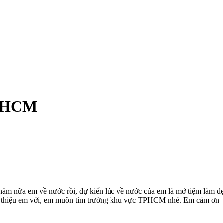
tpHCM
 năm nữa em về nước rồi, dự kiến lúc về nước của em là mở tiệm làm đ
giới thiệu em với, em muôn tìm trường khu vực TPHCM nhé. Em cảm ơn