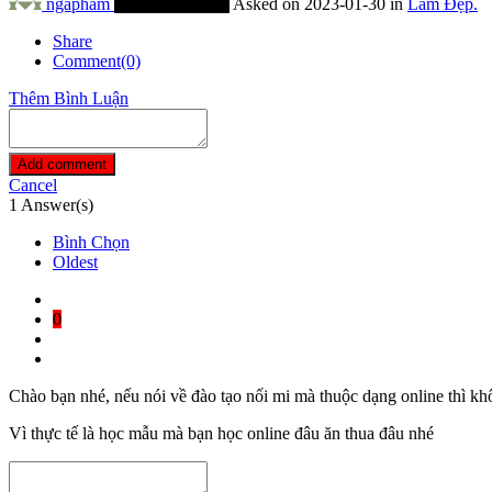
ngapham
Thành Viên Mới
Asked on 2023-01-30 in
Làm Đẹp.
Share
Comment(0)
Thêm Bình Luận
Add comment
Cancel
1
Answer(s)
Bình Chọn
Oldest
0
Chào bạn nhé, nếu nói về đào tạo nối mi mà thuộc dạng online thì kh
Vì thực tế là học mẫu mà bạn học online đâu ăn thua đâu nhé