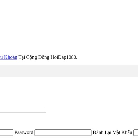
ều Khoản
Tại Cộng Đồng HoiDap1080.
Password
Đánh Lại Mật Khẩu