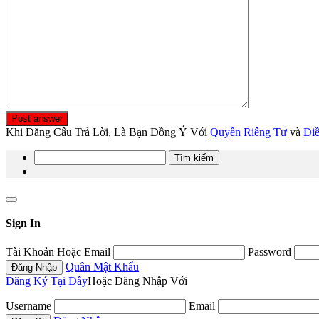
Post answer
Khi Đăng Câu Trả Lời, Là Bạn Đồng Ý Với
Quyền Riêng Tư
và
Đi
Tìm
kiếm
cho:
Sign In
Tài Khoản Hoặc Email
Password
Quân Mật Khẩu
Đăng Ký Tại Đây
Hoặc Đăng Nhập Với
Username
Email