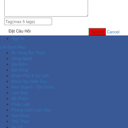
Đặt Câu Hỏi
Submit
Cancel
Sign In
List Danh Mục
Ăn Uống Ẩm Thực
Công Nghệ
Địa Điểm
Đời Sống
Khám Phá & Du Lịch
Khoa Học Giáo Dục
Kinh Doanh - Tài Chính
Làm Đẹp
Mỹ Phẩm
Pháp Luật
Phong Cách Làm Đẹp
Sức Khỏe
Thể Thao
Xe Cộ