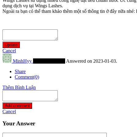
Wings Lashes sử dụng nhiều công nghệ đạt tiêu chuẩn nước Úc cùng v
dụng dịch vụ tại Wings Lashes.
Ngoài ra bạn có thể tham khảo thêm một số thông tin ở đây nữa nhé: h
Update
Cancel
MinhHyy
Thành Viên Mới
Answered on 2023-01-03.
Share
Comment(0)
Thêm Bình Luận
Add comment
Cancel
Your Answer