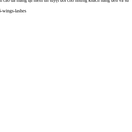
m cao đã mang lại niềm tin tuyệt đối cho những khách hàng đến và sử
6-wings-lashes