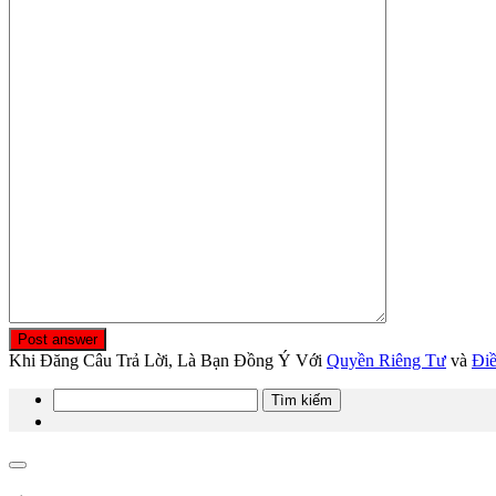
Post answer
Khi Đăng Câu Trả Lời, Là Bạn Đồng Ý Với
Quyền Riêng Tư
và
Đi
Tìm
kiếm
cho: