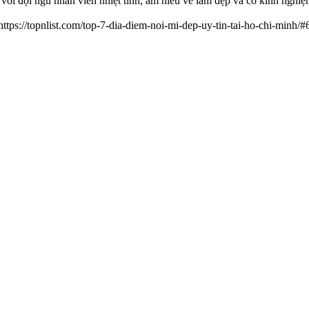
ới đội ngũ nhân viên nhiệt tình, am hiểu về làm đẹp và có kinh nghiệ
ttps://topnlist.com/top-7-dia-diem-noi-mi-dep-uy-tin-tai-ho-chi-minh/#