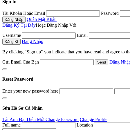
Sign In
Tài Khoản Hoặc Email
Password
Quân Mật Khẩu
Đăng Ký Tại Đây
Hoặc Đăng Nhập Với
Username
Email
Đăng Nhập
By clicking "Sign up" you indicate that you have read and agree to t
Gửi Email Của Bạn
Đăng Nhậ
Reset Password
Enter your new password here
Sửa Hồ Sơ Cá Nhân
Tải Ảnh Đại Diện Mới
Change Password
Change Profile
Full name
Location