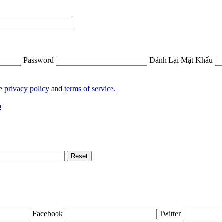
Password
Đánh Lại Mật Khẩu
he
privacy policy
and
terms of service.
p
Facebook
Twitter