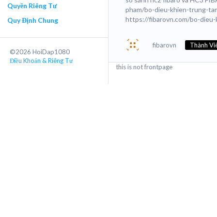
Quyền Riêng Tư
pham/bo-dieu-khien-trung-ta
https://fibarovn.com/bo-die
Quy Định Chung
fibarovn
Thành Vi
©2026 HoiDap1080
Điều Khoản & Riêng Tư
this is not frontpage