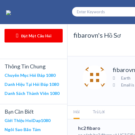
fibarovn's Hồ Sơ
Đặt Một Câu Hỏi
Thông Tin Chung
fibarov
Chuyên Mục Hỏi Đáp 1080
Earth
Danh Hiệu Tại Hỏi Đáp 1080
Email is
Danh Sách Thành Viên 1080
Bạn Cần Biết
Hỏi
Trả Lời
Giới Thiệu HoiDap1080
hc2 fibaro
Ngôi Sao Bão Tám
so sánh hc2 fibaro và HC3 FIB