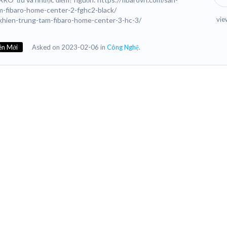
m-fibaro-home-center-2-fghc2-black/
vie
u-khien-trung-tam-fibaro-home-center-3-hc-3/
ên Mới
Asked on 2023-02-06 in
Công Nghệ.