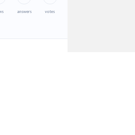
ws
answers
votes