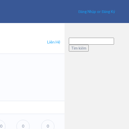
Đăng Nhập or Đăng Ký
Tìm
Liên Hệ
kiếm
cho:
0
0
0