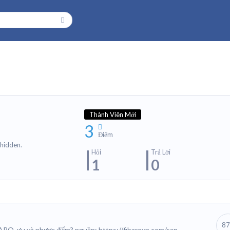
Thành Viên Mới
n
3
Điểm
 hidden.
Hỏi
Trả Lời
1
0
87
ARO ưu và nhược điểm? nguồn: https://fibarovn.com/san-