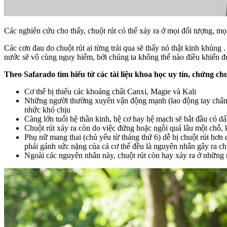
Các nghiên cứu cho thấy, chuột rút có thể xảy ra ở mọi đối tượng, mọi
Các cơn đau do chuột rút ai từng trải qua sẽ thấy nó thật kinh khủng
nước sẽ vô cùng nguy hiểm, bởi chúng ta không thể nào điều khiển đư
Theo Safarado tìm hiểu từ các tài liệu khoa học uy tín, chứng ch
Cơ thể bị thiếu các khoáng chất Canxi, Magie và Kali
Những người thường xuyên vận động mạnh (lao động tay chân ha
nhức khó chịu
Càng lớn tuổi hệ thần kinh, hệ cơ hay hệ mạch sẽ bắt đầu có dấ
Chuột rút xảy ra còn do việc đứng hoặc ngồi quá lâu một chỗ,
Phụ nữ mang thai (chủ yếu từ tháng thứ 6) dễ bị chuột rút hơn 
phải gánh sức nặng của cả cơ thể đều là nguyên nhân gây ra ch
Ngoài các nguyên nhân này, chuột rút còn hay xảy ra ở những n