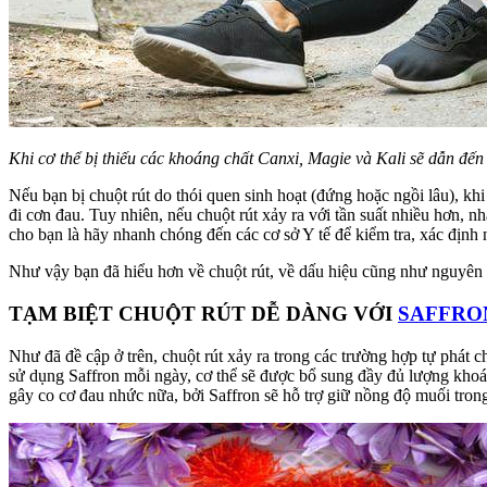
Khi cơ thể bị thiếu các khoáng chất Canxi, Magie và Kali sẽ dẫn đến 
Nếu bạn bị chuột rút do thói quen sinh hoạt (đứng hoặc ngồi lâu), khi
đi cơn đau. Tuy nhiên, nếu chuột rút xảy ra với tần suất nhiều hơn, 
cho bạn là hãy nhanh chóng đến các cơ sở Y tế để kiểm tra, xác định
Như vậy bạn đã hiểu hơn về chuột rút, về dấu hiệu cũng như nguyên 
TẠM BIỆT CHUỘT RÚT DỄ DÀNG VỚI
SAFFRO
Như đã đề cập ở trên, chuột rút xảy ra trong các trường hợp tự phát 
sử dụng Saffron mỗi ngày, cơ thể sẽ được bổ sung đầy đủ lượng khoán
gây co cơ đau nhức nữa, bởi Saffron sẽ hỗ trợ giữ nồng độ muối tron