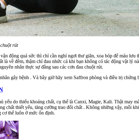
chuột rút
 vận động quá sức thì chỉ cần nghỉ ngơi thư giãn, xoa bóp để máu lưu th
nhất là về đêm, thậm chí đau nhức cả khi bạn không có tác động vật lý 
 nguyên nhân thực sự đằng sau các cơn đau chuột rút.
nhân gây bệnh . Và bây giờ hãy xem Saffron phòng và điều trị chứng 
N
chủ yếu do thiếu khoáng chất, cụ thể là Canxi, Magie, Kali. Thật may m
g chất thiết yếu, tăng cường trao đổi chất . Không những vậy, mỗi khi
g cơ thể luôn ở mức ổn định.