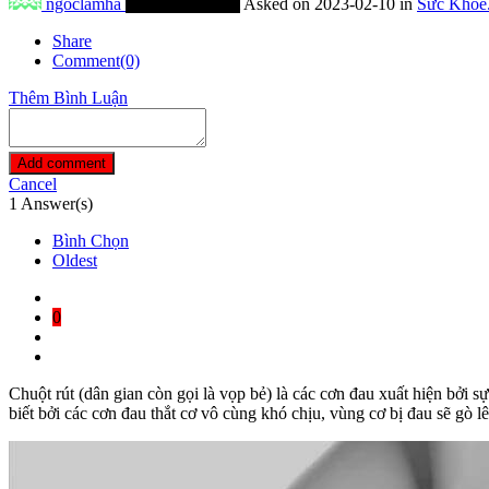
ngoclamha
Thành Viên Mới
Asked on 2023-02-10 in
Sức Khỏe
Share
Comment(0)
Thêm Bình Luận
Add comment
Cancel
1
Answer(s)
Bình Chọn
Oldest
0
Chuột rút (dân gian còn gọi là vọp bẻ) là các cơn đau xuất hiện bởi s
biết bởi các cơn đau thắt cơ vô cùng khó chịu, vùng cơ bị đau sẽ gò l