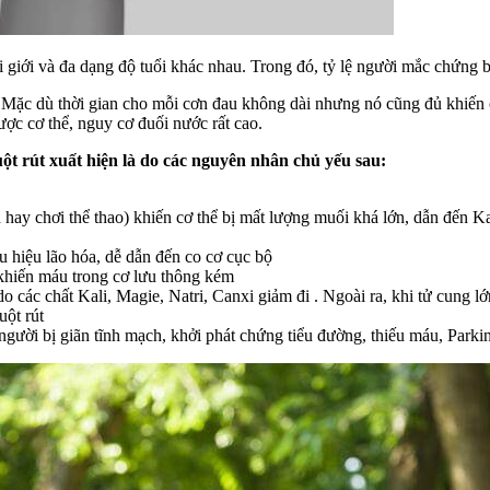
 giới và đa dạng độ tuổi khác nhau. Trong đó, tỷ lệ người mắc chứng bệ
 . Mặc dù thời gian cho mỗi cơn đau không dài nhưng nó cũng đủ khiến c
ợc cơ thể, nguy cơ đuối nước rất cao.
uột rút xuất hiện là do các nguyên nhân chủ yếu sau:
y chơi thể thao) khiến cơ thể bị mất lượng muối khá lớn, dẫn đến Kal
u hiệu lão hóa, dễ dẫn đến co cơ cục bộ
 khiến máu trong cơ lưu thông kém
do các chất Kali, Magie, Natri, Canxi giảm đi . Ngoài ra, khi tử cung 
uột rút
gười bị giãn tĩnh mạch, khởi phát chứng tiểu đường, thiếu máu, Parkin