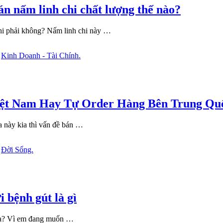
 nấm linh chi chất lượng thế nào?
i phải không? Nấm linh chi này …
n
Kinh Doanh - Tài Chính.
iệt Nam Hay Tự Order Hàng Bên Trung Qu
a này kia thì vấn đề bán …
n
Đời Sống.
 bệnh gút là gì
g ạ? Vì em đang muốn …