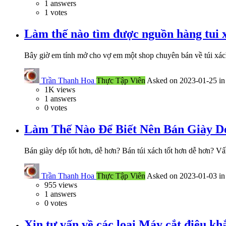
1
answers
1
votes
Làm thế nào tìm được nguồn hàng tui x
Bây giờ em tính mở cho vợ em một shop chuyên bán về túi xá
Trần Thanh Hoa
Thực Tập Viên
Asked on 2023-01-25 i
1K
views
1
answers
0
votes
Làm Thế Nào Để Biết Nên Bán Giày D
Bán giày dép tốt hơn, dễ hơn? Bán túi xách tốt hơn dễ hơn? V
Trần Thanh Hoa
Thực Tập Viên
Asked on 2023-01-03 i
955
views
1
answers
0
votes
Xin tư vấn về các loại Máy cắt điêu k