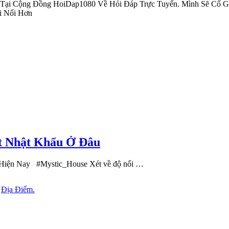
 Tại Cộng Đồng HoiDap1080 Về Hỏi Đáp Trực Tuyến. Mình Sẽ Cố G
i Nổi Hơn
ot Nhật Khẩu Ở Đâu
 Hiện Nay #Mystic_House Xét về độ nổi …
n
Địa Điểm.