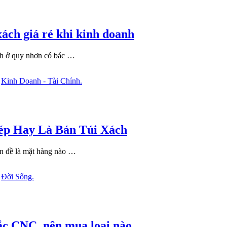
ách giá rẻ khi kinh doanh
ch ở quy nhơn có bác …
n
Kinh Doanh - Tài Chính.
ép Hay Là Bán Túi Xách
ấn đề là mặt hàng nào …
n
Đời Sống.
hắc CNC, nên mua loại nào