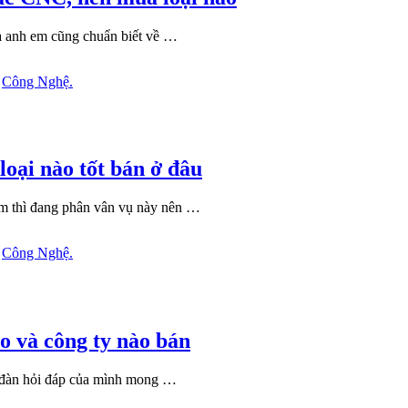
là anh em cũng chuẩn biết về …
n
Công Nghệ.
oại nào tốt bán ở đâu
m thì đang phân vân vụ này nên …
n
Công Nghệ.
ào và công ty nào bán
n đàn hỏi đáp của mình mong …