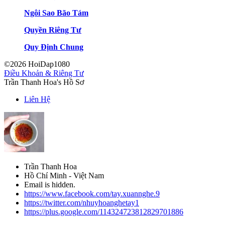
Ngôi Sao Bão Tám
Quyền Riêng Tư
Quy Định Chung
©2026 HoiDap1080
Điều Khoản & Riêng Tư
Trần Thanh Hoa's Hồ Sơ
Liên Hệ
Trần Thanh Hoa
Hồ Chí Minh - Việt Nam
Email is hidden.
https://www.facebook.com/tay.xuannghe.9
https://twitter.com/nhuyhoanghetay1
https://plus.google.com/114324723812829701886