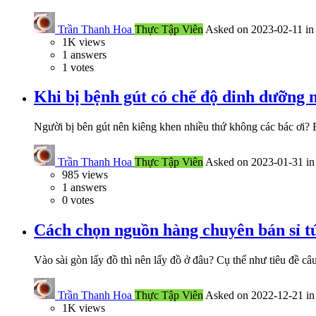
Trần Thanh Hoa
Thực Tập Viên
Asked on 2023-02-11 i
1K
views
1
answers
1
votes
Khi bị bệnh gút có chế độ dinh dưỡng 
Người bị bên gút nên kiêng khen nhiều thứ không các bác ơi?
Trần Thanh Hoa
Thực Tập Viên
Asked on 2023-01-31 i
985
views
1
answers
0
votes
Cách chọn nguồn hàng chuyên bán sỉ tú
Vào sài gòn lấy đồ thì nên lấy đồ ở đâu? Cụ thể như tiêu đề c
Trần Thanh Hoa
Thực Tập Viên
Asked on 2022-12-21 i
1K
views