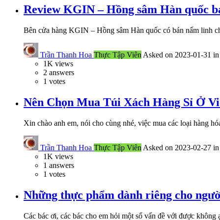
Review KGIN – Hồng sâm Hàn quốc bán
Bên cửa hàng KGIN – Hồng sâm Hàn quốc có bán nấm linh ch
Trần Thanh Hoa
Thực Tập Viên
Asked on 2023-01-31 i
1K
views
2
answers
1
votes
Nên Chọn Mua Túi Xách Hàng Sỉ Ở V
Xin chào anh em, nói cho cùng nhé, việc mua các loại hàng hó
Trần Thanh Hoa
Thực Tập Viên
Asked on 2023-02-27 i
1K
views
1
answers
1
votes
Những thực phẩm dành riêng cho người
Các bác ơi, các bác cho em hỏi một số vấn đề với được khôn