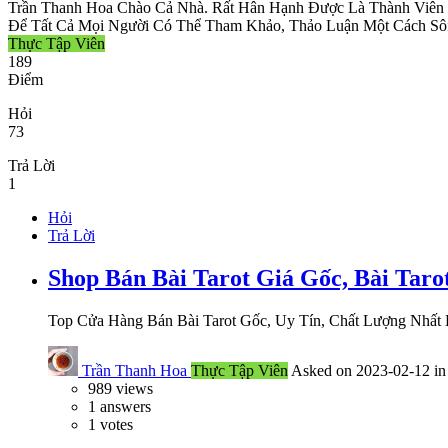
Trần Thanh Hoa Chào Cả Nhà. Rất Hân Hạnh Được Là Thành Viên
Để Tất Cả Mọi Người Có Thể Tham Khảo, Thảo Luận Một Cách Sô
Thực Tập Viên
189
Điểm
Hỏi
73
Trả Lời
1
Hỏi
Trả Lời
Shop Bán Bài Tarot Giá Gốc, Bài Tar
Top Cửa Hàng Bán Bài Tarot Gốc, Uy Tín, Chất Lượng Nhất
Trần Thanh Hoa
Thực Tập Viên
Asked on 2023-02-12 i
989
views
1
answers
1
votes