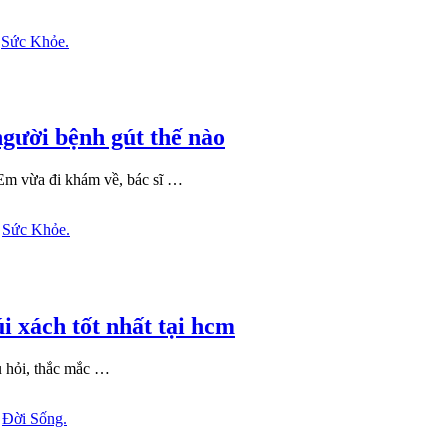
n
Sức Khỏe.
người bệnh gút thế nào
 Em vừa đi khám về, bác sĩ …
n
Sức Khỏe.
i xách tốt nhất tại hcm
âu hỏi, thắc mắc …
n
Đời Sống.