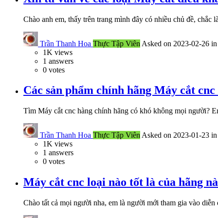
Chào anh em, thấy trên trang mình đây có nhiều chủ đề, chắc 
Trần Thanh Hoa
Thực Tập Viên
Asked on 2023-02-26 i
1K
views
1
answers
0
votes
Các sản phẩm chính hãng Máy cắt cnc l
Tìm Máy cắt cnc hàng chính hãng có khó không mọi người? E
Trần Thanh Hoa
Thực Tập Viên
Asked on 2023-01-23 i
1K
views
1
answers
0
votes
Máy cắt cnc loại nào tốt là của hãng n
Chào tất cả mọi người nha, em là người mới tham gia vào diễ