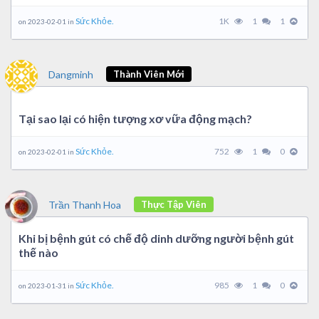
Sức Khỏe.
1K
1
1
on 2023-02-01 in
Dangminh
Thành Viên Mới
Tại sao lại có hiện tượng xơ vữa động mạch?
Sức Khỏe.
752
1
0
on 2023-02-01 in
Trần Thanh Hoa
Thực Tập Viên
Khi bị bệnh gút có chế độ dinh dưỡng người bệnh gút
thế nào
Sức Khỏe.
985
1
0
on 2023-01-31 in