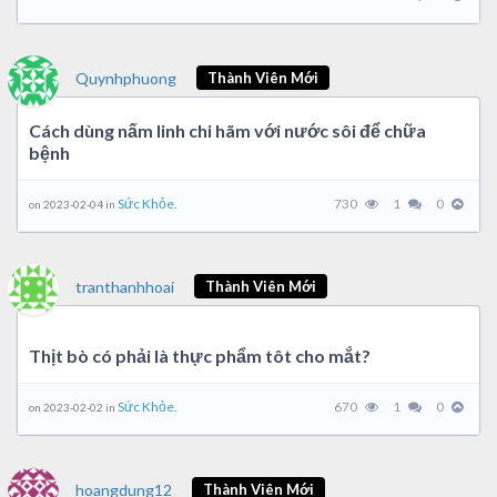
Quynhphuong
Thành Viên Mới
Cách dùng nấm linh chi hãm với nước sôi để chữa
bệnh
Sức Khỏe.
730
1
0
on 2023-02-04 in
tranthanhhoai
Thành Viên Mới
Thịt bò có phải là thực phẩm tôt cho mắt?
Sức Khỏe.
670
1
0
on 2023-02-02 in
hoangdung12
Thành Viên Mới