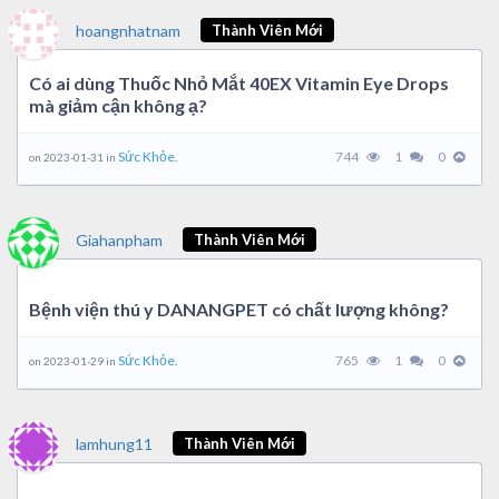
hoangnhatnam
Thành Viên Mới
Có ai dùng Thuốc Nhỏ Mắt 40EX Vitamin Eye Drops
mà giảm cận không ạ?
Sức Khỏe.
744
1
0
on 2023-01-31 in
Giahanpham
Thành Viên Mới
Bệnh viện thú y DANANGPET có chất lượng không?
Sức Khỏe.
765
1
0
on 2023-01-29 in
lamhung11
Thành Viên Mới