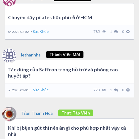
Chuyên dạy pilates học phí rẻ ở HCM
Sức Khỏe.
785
1
0
on 2023-02-02 in
lethanhha
Thành Viên Mới
Tác dụng của Saffron trong hỗ trợ và phòng cao
huyết áp?
Sức Khỏe.
723
1
0
on 2023-02-01 in
Trần Thanh Hoa
Thực Tập Viên
Khi bị bệnh gút thì nên ăn gì cho phù hợp nhất vậy cả
nhà