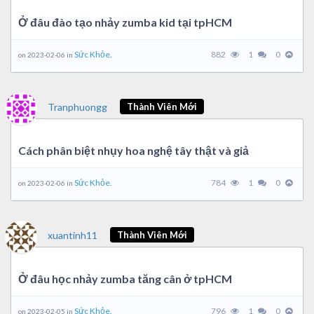
Ở đâu đào tạo nhảy zumba kid tại tpHCM
Sức Khỏe.
882
1
0
on 2023-02-06 in
Tranphuongg
Thành Viên Mới
Cách phân biệt nhụy hoa nghệ tây thật và giả
Sức Khỏe.
784
1
0
on 2023-02-06 in
xuantinh11
Thành Viên Mới
Ở đâu học nhảy zumba tăng cân ở tpHCM
Sức Khỏe.
796
1
0
on 2023-02-05 in