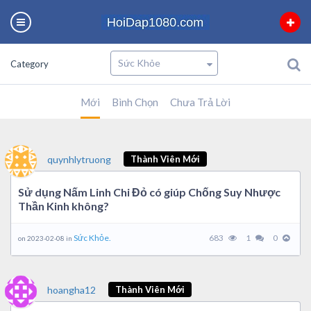
Category
Mới
Bình Chọn
Chưa Trả Lời
quynhlytruong
Thành Viên Mới
Sử dụng Nấm Linh Chi Đỏ có giúp Chống Suy Nhược
Thần Kinh không?
Sức Khỏe.
683
1
0
on 2023-02-08 in
hoangha12
Thành Viên Mới