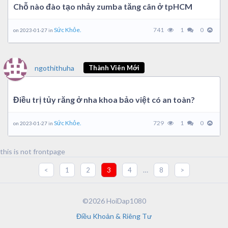
Chỗ nào đào tạo nhảy zumba tăng cân ở tpHCM
Sức Khỏe.
741
1
0
on 2023-01-27 in
ngothithuha
Thành Viên Mới
Điều trị tủy răng ở nha khoa bảo việt có an toàn?
Sức Khỏe.
729
1
0
on 2023-01-27 in
this is not frontpage
…
<
1
2
3
4
8
>
©2026 HoiDap1080
Điều Khoản & Riêng Tư