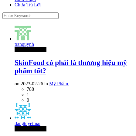
Chưa Trả Lời
tranquynh
Thành Viên Mới
SkinFood có phải là thương hiệu mỹ
phẩm tốt?
on 2023-02-26 in
Mỹ Phẩm.
788
1
0
dangtuyetmai
Thành Viên Mới