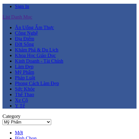
Sign In
List Danh Mục
Ăn Uống Ẩm Thực
Công Nghệ
Địa Điểm
Đời Sống
Khám Phá & Du Lịch
Khoa Học Giáo Dục
Kinh Doanh - Tài Chính
Làm Đẹp
Mỹ Phẩm
Pháp Luật
Phong Cách Làm Đẹp
Sức Khỏe
Thể Thao
Xe Cộ
Y Tế
Category
Mới
Bình Chọn