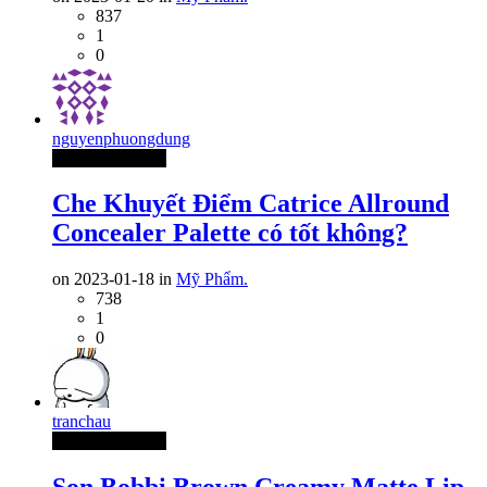
837
1
0
nguyenphuongdung
Thành Viên Mới
Che Khuyết Điểm Catrice Allround
Concealer Palette có tốt không?
on 2023-01-18 in
Mỹ Phẩm.
738
1
0
tranchau
Thành Viên Mới