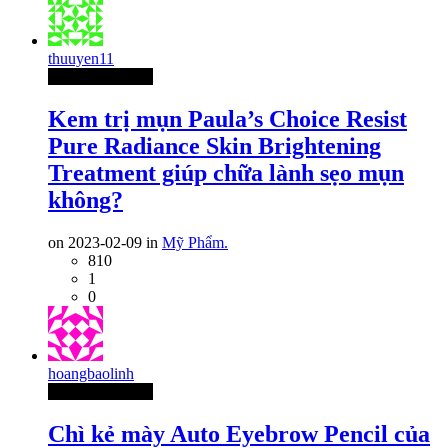
thuuyen11
Thành Viên Mới
Kem trị mụn Paula’s Choice Resist
Pure Radiance Skin Brightening
Treatment giúp chữa lành sẹo mụn
không?
on 2023-02-09 in
Mỹ Phẩm.
810
1
0
hoangbaolinh
Thành Viên Mới
Chì kẻ mày Auto Eyebrow Pencil của