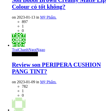
Son Bobbi Brown Creamy Matte Lip
Colour có tốt không?
on 2023-01-13 in
Mỹ Phẩm.
897
1
0
TraiChanhNgotNgao
Thành Viên Mới
Review son PERIPERA CUSHION
PANG TINT?
on 2023-01-09 in
Mỹ Phẩm.
782
1
0