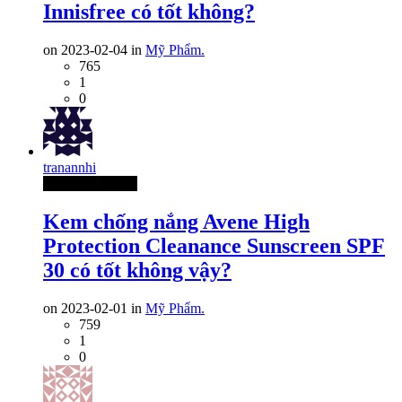
Innisfree có tốt không?
on 2023-02-04 in
Mỹ Phẩm.
765
1
0
tranannhi
Thành Viên Mới
Kem chống nắng Avene High
Protection Cleanance Sunscreen SPF
30 có tốt không vậy?
on 2023-02-01 in
Mỹ Phẩm.
759
1
0